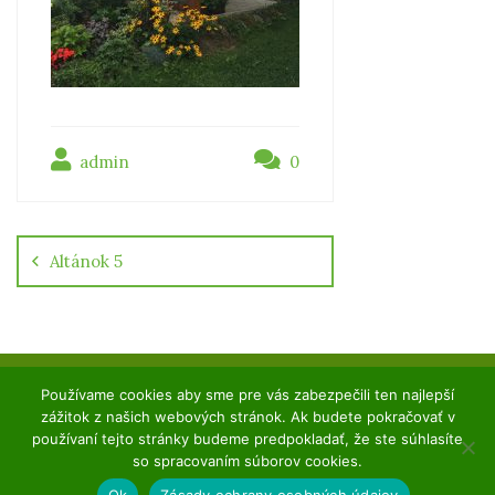
admin
0
Navigácia
v
článku
Altánok 5
Používame cookies aby sme pre vás zabezpečili ten najlepší
Copyright ©2020 DESAL. Všetky práva vyhradené.
zážitok z našich webových stránok. Ak budete pokračovať v
Designed by KAnet
používaní tejto stránky budeme predpokladať, že ste súhlasíte
so spracovaním súborov cookies.
O nás
GDPR
Kontakt
Ok
Zásady ochrany osobných údajov