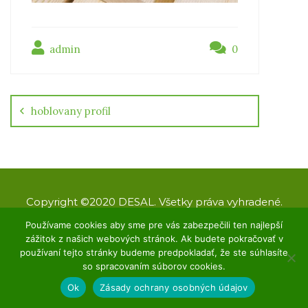
admin
0
Navigácia
v
článku
hoblovany profil
Copyright ©2020 DESAL. Všetky práva vyhradené.
Designed by KAnet
Používame cookies aby sme pre vás zabezpečili ten najlepší
zážitok z našich webových stránok. Ak budete pokračovať v
O nás
GDPR
Kontakt
používaní tejto stránky budeme predpokladať, že ste súhlasíte
so spracovaním súborov cookies.
Ok
Zásady ochrany osobných údajov