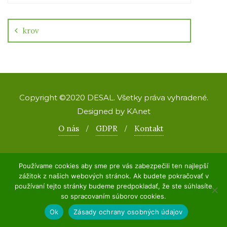
Navigácia
v
článku
krov
Copyright ©2020 DESAL. Všetky práva vyhradené.
Designed by KAnet
O nás
GDPR
Kontakt
Používame cookies aby sme pre vás zabezpečili ten najlepší
zážitok z našich webových stránok. Ak budete pokračovať v
používaní tejto stránky budeme predpokladať, že ste súhlasíte
so spracovaním súborov cookies.
Ok
Zásady ochrany osobných údajov