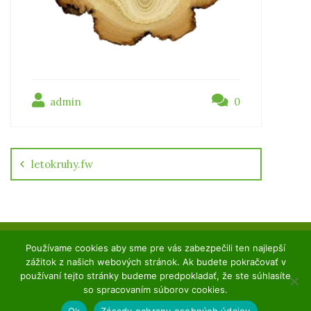
admin
0
Navigácia
v
článku
letokruhy.fw
Používame cookies aby sme pre vás zabezpečili ten najlepší
Copyright ©2020 DESAL. Všetky práva vyhradené.
zážitok z našich webových stránok. Ak budete pokračovať v
Designed by KAnet
používaní tejto stránky budeme predpokladať, že ste súhlasíte
so spracovaním súborov cookies.
O nás
GDPR
Kontakt
Ok
Zásady ochrany osobných údajov