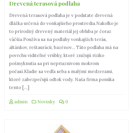
Drevená terasová podlaha
Drevená terasová podlaha je v podstate drevená
dlážka určená do vonkajšieho prostredia.Nakoľko je
to prírodný drevený materiál jej obľuba je čoraz
väčšia.Používa sa na podlahy vonkajších terás,
altánkov, reštaurácii, bazénov… Táto podlaha má na
povrchu viditeľné vrúbky, ktoré znižujú riziko
pošmyknutia sa pri nepriaznivom mokrom
počasí.Kladie sa vedľa seba s malými medzerami,
ktoré zabezpečujú odtok vody. Naša firma ponúka
tento […]
admin
Novinky
0