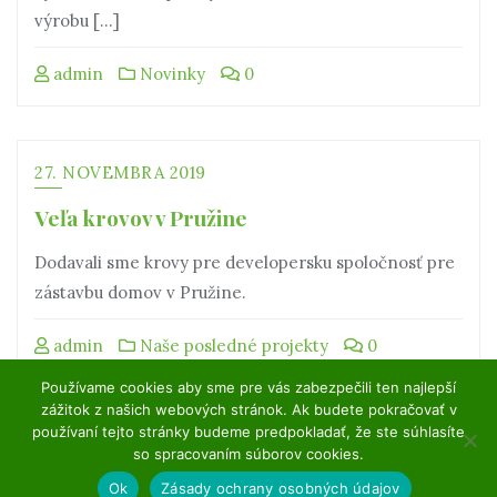
výrobu […]
admin
Novinky
0
27. NOVEMBRA 2019
Veľa krovov v Pružine
Dodavali sme krovy pre developersku spoločnosť pre
zástavbu domov v Pružine.
admin
Naše posledné projekty
0
Používame cookies aby sme pre vás zabezpečili ten najlepší
zážitok z našich webových stránok. Ak budete pokračovať v
používaní tejto stránky budeme predpokladať, že ste súhlasíte
so spracovaním súborov cookies.
Ok
Zásady ochrany osobných údajov