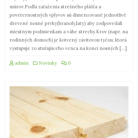
múrov.Podľa zaťaženia strešného plášťa a
poveternostných vplyvov sú dimenzované jednotlivé
drevené nosné prvky(hranoly,laty) aby zodpovedali
miestnym podmienkam a váhe strechy.Krov (napr. na
rodinných domoch) je kotvený závitovou tyčou, ktorá
vystupuje zo stužujúceho venca na konci nosných […]
admin
Novinky
0