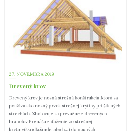
27. NOVEMBRA 2019
Drevený krov
Drevený krov je nosná strešná konštrukcia ,ktorá sa
používa ako nosný prvok strešnej krytiny pri šikmých
strechách. Zhotovuje sa prevažne z drevených
hranolov.Prenáša zaťaženie zo strešnej
krytiny(škridľa,šindel,plech…) do nosných