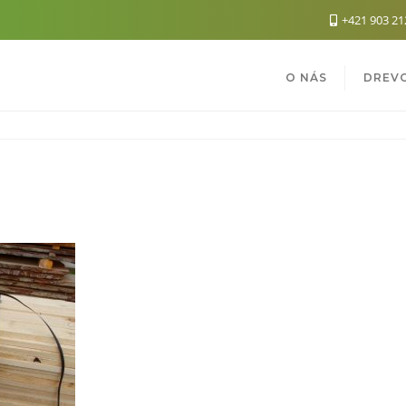
+421 903 21
O NÁS
DREV