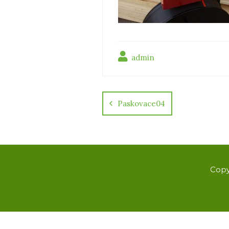
admin
Navigácia
v
Paskovace04
článku
Copy