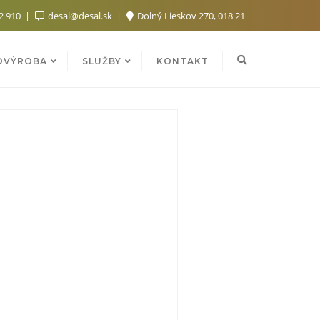
2 910
desal@desal.sk
Dolný Lieskov 270, 018 21
OVÝROBA
SLUŽBY
KONTAKT