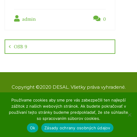
admin
0
Navigácia
v
článku
OSB 9
Copyright ©2020 DESAL. Všetky práva vyhradené.
Designed by KAnet
Používame cookies aby sme pre vás zabezpečili ten najlepší
O nás
GDPR
Kontakt
zážitok z našich webových stránok. Ak budete pokračovať v
používaní tejto stránky budeme predpokladať, že ste súhlasíte
so spracovaním súborov cookies.
Ok
Zásady ochrany osobných údajov