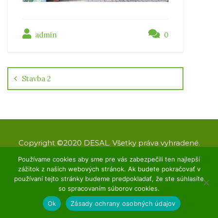
admin
0
Navigácia
v
článku
Stavba 2
Copyright ©2020 DESAL. Všetky práva vyhradené.
Designed by KAnet
Používame cookies aby sme pre vás zabezpečili ten najlepší
zážitok z našich webových stránok. Ak budete pokračovať v
O nás
GDPR
Kontakt
používaní tejto stránky budeme predpokladať, že ste súhlasíte
so spracovaním súborov cookies.
Ok
Zásady ochrany osobných údajov